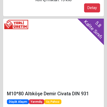
Detay
Kalite Sınıfı
5.8
M10*80 Altıköşe Demir Civata DIN 931
Düşük Alaşım
Yarımdiş
Uç Pahsız