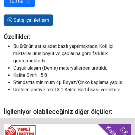
Satış için iletişim
Özellikler:
Bu ürünün satışı adet bazlı yapılmaktadır. Koli içi
miktarlar ürün boyut ve çaplarına göre farklılık
göstermektedir.
Düşük alaşım (Demir) materyallerden üretildi.
Kalite Sınıfı : 5.8
Standartta minimum 4µ Beyaz/Çinko kaplama yapılır.
Üretilen partiye özel 3.1 Kalite Sertifikası verilebilir.
İlgileniyor olabileceğiniz diğer ölçüler:
5.8