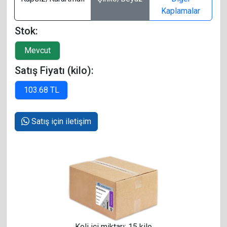
Kaplamalar
Stok:
Satış Fiyatı (kilo):
Satış için iletişim
Koli içi miktarı: 15 kilo