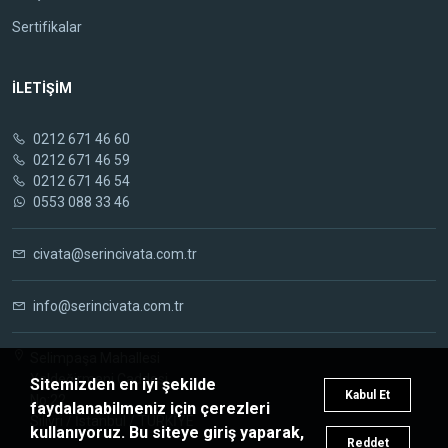
Sertifikalar
İLETİŞİM
0212 671 46 60
0212 671 46 59
0212 671 46 54
0553 088 33 46
civata@serincivata.com.tr
info@serincivata.com.tr
Selimpaşa Mahallesi
Yeldeğirmeni Caddesi
Sitemizden en iyi şekilde
Kabul Et
No:22
faydalanabilmeniz için çerezleri
Silivri / İstanbul / TÜRKİYE
kullanıyoruz. Bu siteye giriş yaparak,
Reddet