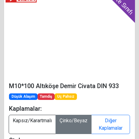
Kalite Sınıfı
M10*100 Altıköşe Demir Civata DIN 933
Düşük Alaşım
Tamdiş
Uç Pahsız
Kaplamalar:
Kapsız/Karartmalı
Çinko/Beyaz
Diğer
Kaplamalar