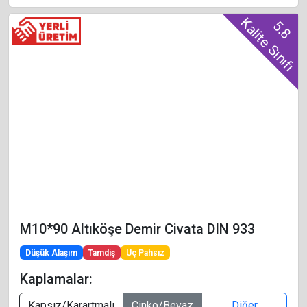
Kalite Sınıfı
5.8
M10*90 Altıköşe Demir Civata DIN 933
Düşük Alaşım
Tamdiş
Uç Pahsız
Kaplamalar:
Kapsız/Karartmalı
Çinko/Beyaz
Diğer