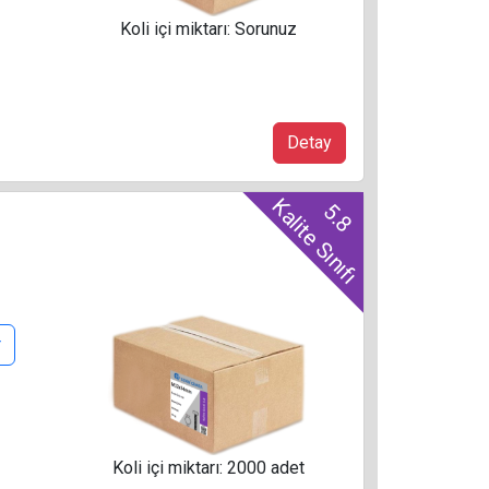
Koli içi miktarı: Sorunuz
Detay
Kalite Sınıfı
5.8
r
Koli içi miktarı: 2000 adet