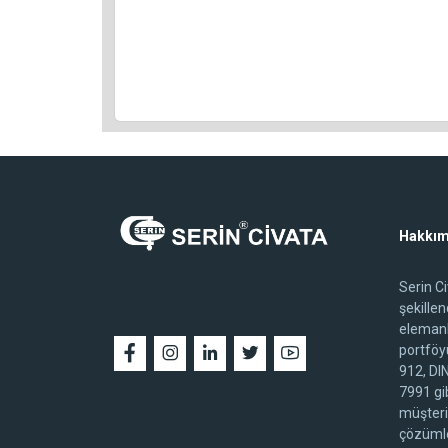
Hakkım
Serin C
şekille
elemanl
portföy
912, DI
7991 gib
müşteri
çözümle