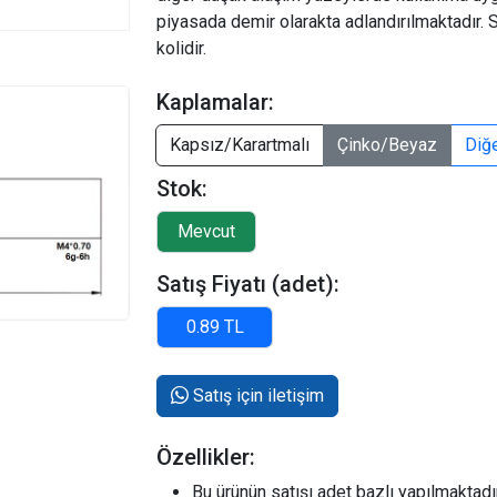
piyasada demir olarakta adlandırılmaktadır. 
kolidir.
Kaplamalar:
Kapsız/Karartmalı
Çinko/Beyaz
Diğ
Stok:
Satış Fiyatı (adet):
Satış için iletişim
Özellikler:
Bu ürünün satışı adet bazlı yapılmaktadır.