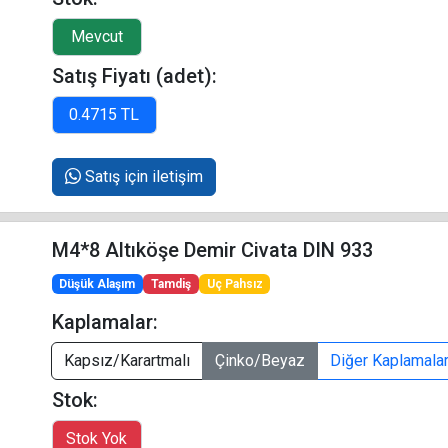
Satış Fiyatı (adet):
Satış için iletişim
M4*8 Altıköşe Demir Civata DIN 933
Düşük Alaşım
Tamdiş
Uç Pahsız
Kaplamalar:
Kapsız/Karartmalı
Çinko/Beyaz
Diğer Kaplamala
Stok: