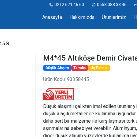
0212 671 46 60
0553 088 33 46
Anasayfa
Hakkımızda
Ürünlerimiz
H
 5.8
M4*45 Altıköşe Demir Civat
Düşük Alaşım
Tamdiş
Uç Pahsız
Ürün Kodu: 93358445
Düşük alaşımlı çelikten imal edilen ürünler y
düşük alaşılı metaller ile kullanıma uygundur
daha sert bir malzeme ile karşılaşması tork
aşınmalarına sebebiyet verebilir. Alüminyum,
diğer düşük alaşım yüzeylerde kullanıma uyg