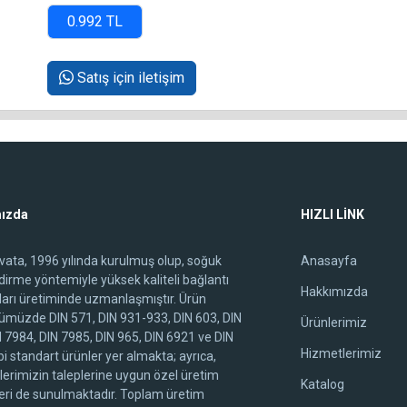
Satış için iletişim
ızda
HIZLI LİNK
ivata, 1996 yılında kurulmuş olup, soğuk
Anasayfa
ndirme yöntemiyle yüksek kaliteli bağlantı
Hakkımızda
arı üretiminde uzmanlaşmıştır. Ürün
ümüzde DIN 571, DIN 931-933, DIN 603, DIN
Ürünlerimiz
N 7984, DIN 7985, DIN 965, DIN 6921 ve DIN
Hizmetlerimiz
i standart ürünler yer almakta; ayrıca,
lerimizin taleplerine uygun özel üretim
Katalog
ri de sunulmaktadır. Toplam üretim