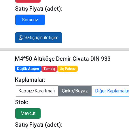
Satış Fiyatı (adet):
Satış için iletişim
M4*50 Altıköşe Demir Civata DIN 933
Düşük Alaşım
Tamdiş
Uç Pahsız
Kaplamalar:
Kapsız/Karartmalı
Çinko/Beyaz
Diğer Kaplamala
Stok:
Satış Fiyatı (adet):