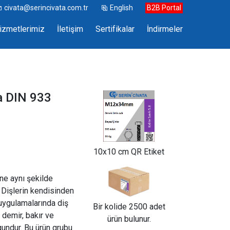
civata@serincivata.com.tr
English
B2B Portal
izmetlerimiz
İletişim
Sertifikalar
İndirmeler
a DIN 933
10x10 cm QR Etiket
ine aynı şekilde
. Dişlerin kendisinden
 uygulamalarında diş
Bir kolide 2500 adet
 demir, bakır ve
ürün bulunur.
undur. Bu ürün grubu