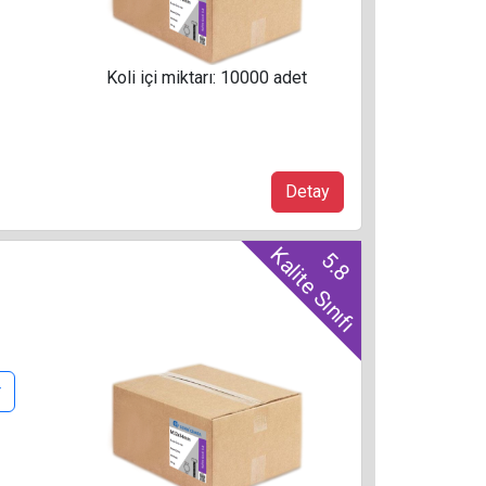
Koli içi miktarı: 10000 adet
Detay
Kalite Sınıfı
5.8
r