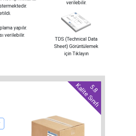
verilebilir.
östermektedir.
tildi.
lama yapılır.
ı verilebilir.
TDS (Technical Data
Sheet) Görüntülemek
için Tıklayın
Kalite Sınıfı
5.8
r