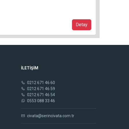
Detay
İLETİŞİM
0212 671 46 60
0212 671 46 59
0212 671 46 54
0553 088 33 46
civata@serincivata.com.tr