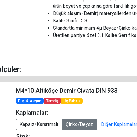
ürün boyut ve çaplarına göre farklılık g
Düşük alaşım (Demir) materyallerden üre
Kalite Sınıfı : 5.8
Standartta minimum 4µ Beyaz/Çinko kap
Üretilen partiye özel 3.1 Kalite Sertifikas
ölçüler:
M4*10 Altıköşe Demir Civata DIN 933
Düşük Alaşım
Tamdiş
Uç Pahsız
Kaplamalar:
Kapsız/Karartmalı
Çinko/Beyaz
Diğer Kaplamala
Stok: