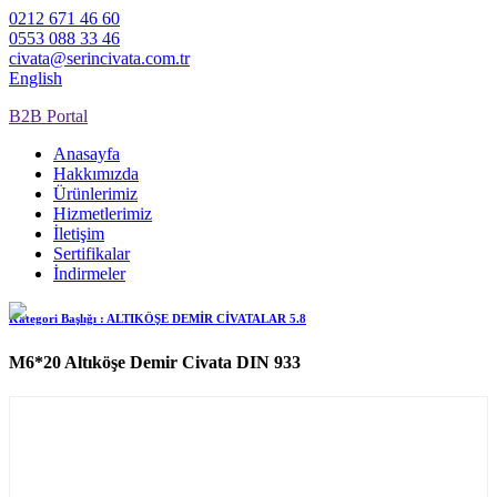
0212 671 46 60
0553 088 33 46
civata@serincivata.com.tr
English
B2B Portal
Anasayfa
Hakkımızda
Ürünlerimiz
Hizmetlerimiz
İletişim
Sertifikalar
İndirmeler
Kategori Başlığı :
ALTIKÖŞE DEMİR CİVATALAR 5.8
M6*20 Altıköşe Demir Civata DIN 933