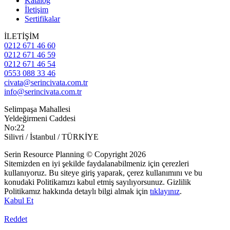
Katalog
İletişim
Sertifikalar
İLETİŞİM
0212 671 46 60
0212 671 46 59
0212 671 46 54
0553 088 33 46
civata@serincivata.com.tr
info@serincivata.com.tr
Selimpaşa Mahallesi
Yeldeğirmeni Caddesi
No:22
Silivri / İstanbul / TÜRKİYE
Serin Resource Planning © Copyright 2026
Sitemizden en iyi şekilde faydalanabilmeniz için çerezleri
kullanıyoruz. Bu siteye giriş yaparak, çerez kullanımını ve bu
konudaki Politikamızı kabul etmiş sayılıyorsunuz. Gizlilik
Politikamız hakkında detaylı bilgi almak için
tıklayınız
.
Kabul Et
Reddet