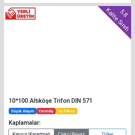
Kalite Sınıfı
5.8
10*100 Altıköşe Trifon DIN 571
Düşük Alaşım
Yarımdiş
Uç Pahsız
Kaplamalar:
Kapsız/Karartmalı
Çinko/Beyaz
Diğer