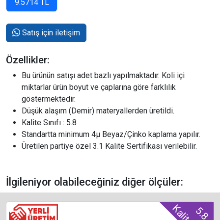
Satış için iletişim
Özellikler:
Bu ürünün satışı adet bazlı yapılmaktadır. Koli içi
miktarlar ürün boyut ve çaplarına göre farklılık
göstermektedir.
Düşük alaşım (Demir) materyallerden üretildi.
Kalite Sınıfı : 5.8
Standartta minimum 4µ Beyaz/Çinko kaplama yapılır.
Üretilen partiye özel 3.1 Kalite Sertifikası verilebilir.
İlgileniyor olabileceğiniz diğer ölçüler:
5.8