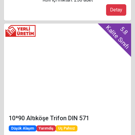
Detay
Kalite Sınıfı
5.8
10*90 Altıköşe Trifon DIN 571
Düşük Alaşım
Yarımdiş
Uç Pahsız