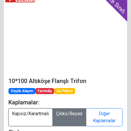
Kalite Sınıfı
10*100 Altıköşe Flanşlı Trifon
Düşük Alaşım
Yarımdiş
Uç Pahsız
Kaplamalar:
Kapsız/Karartmalı
Çinko/Beyaz
Diğer
Kaplamalar