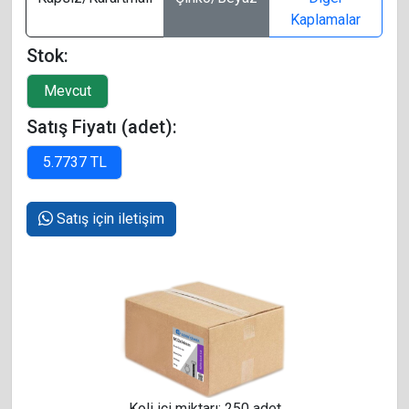
Kaplamalar
Stok:
Satış Fiyatı (adet):
Satış için iletişim
Koli içi miktarı: 250 adet