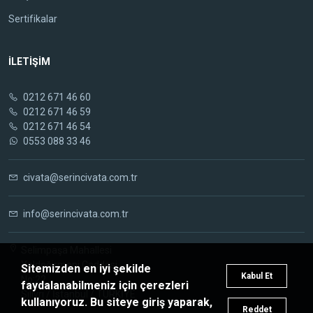
Sertifikalar
İLETİŞİM
0212 671 46 60
0212 671 46 59
0212 671 46 54
0553 088 33 46
civata@serincivata.com.tr
info@serincivata.com.tr
Selimpaşa Mahallesi
Yeldeğirmeni Caddesi
Sitemizden en iyi şekilde
Kabul Et
No:22
faydalanabilmeniz için çerezleri
Silivri / İstanbul / TÜRKİYE
kullanıyoruz. Bu siteye giriş yaparak,
Reddet