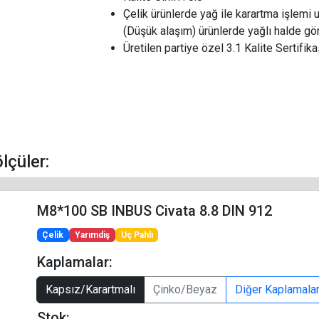
Çelik ürünlerde yağ ile karartma işlemi 
(Düşük alaşım) ürünlerde yağlı halde gön
Üretilen partiye özel 3.1 Kalite Sertifikas
ölçüler:
M8*100 SB INBUS Civata 8.8 DIN 912
Çelik
Yarımdiş
Uç Pahlı
Kaplamalar:
Kapsız/Karartmalı
Çinko/Beyaz
Diğer Kaplamala
Stok: