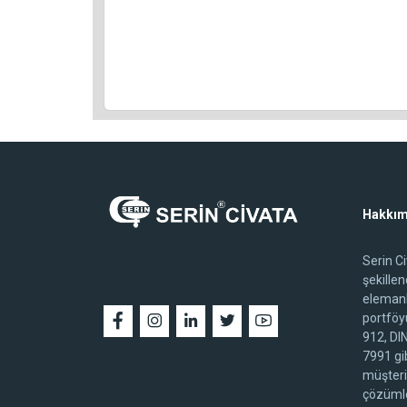
Hakkım
Serin C
şekille
elemanl
portföy
912, DI
7991 gib
müşteri
çözümle