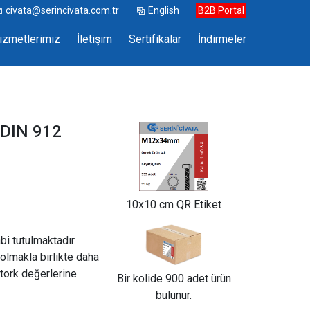
civata@serincivata.com.tr
English
B2B Portal
izmetlerimiz
İletişim
Sertifikalar
İndirmeler
 DIN 912
10x10 cm QR Etiket
abi tutulmaktadır.
olmakla birlikte daha
tork değerlerine
Bir kolide 900 adet ürün
bulunur.