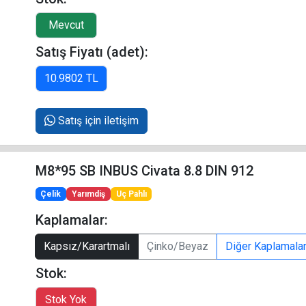
Satış Fiyatı (adet):
Satış için iletişim
M8*95 SB INBUS Civata 8.8 DIN 912
Çelik
Yarımdiş
Uç Pahlı
Kaplamalar:
Kapsız/Karartmalı
Çinko/Beyaz
Diğer Kaplamala
Stok: