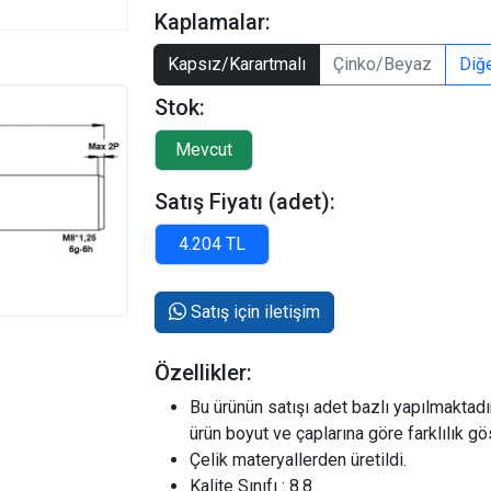
Kaplamalar:
Kapsız/Karartmalı
Çinko/Beyaz
Diğ
Stok:
Satış Fiyatı (adet):
Satış için iletişim
Özellikler:
Bu ürünün satışı adet bazlı yapılmaktadır.
ürün boyut ve çaplarına göre farklılık g
Çelik materyallerden üretildi.
Kalite Sınıfı : 8.8