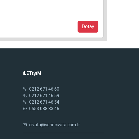
Detay
İLETİŞİM
0212 671 46 60
0212 671 46 59
0212 671 46 54
0553 088 33 46
civata@serincivata.com.tr