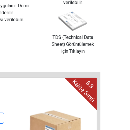
verilebilir.
uygulanır. Demir
derilir.
ı verilebilir.
TDS (Technical Data
Sheet) Görüntülemek
için Tıklayın
Kalite Sınıfı
8.8
r