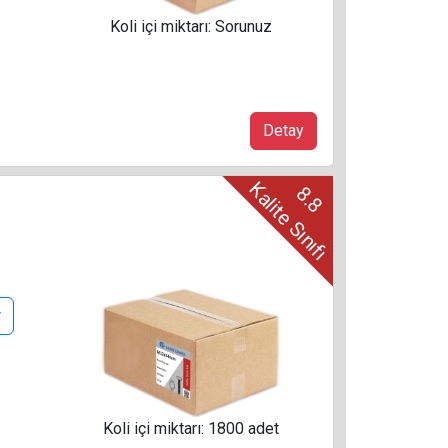
Koli içi miktarı: Sorunuz
Detay
Kalite Sınıfı
8.8
r
Koli içi miktarı: 1800 adet