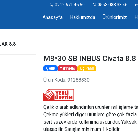
0212 671 46 60
0553 088 33 46
Anasayfa
Hakkımızda
Ürünlerimiz
H
LAR 8.8
M8*30 SB INBUS Civata 8.8
Çelik
Yarımdiş
Uç Pahlı
Ürün Kodu: 91288830
Çelik olarak adlandırılan ürünler ısıl işleme t
Çekme yükleri diğer ürünlere göre çok fazla 
sert yüzeylerde kullanıma uygundur. Yüksek 
ulaşabilir. Satışlar minimum 1 kolidir.