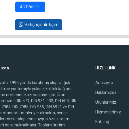
Satış için iletişim
ızda
HIZLI LİNK
ivata, 1996 yılında kurulmuş olup, soğuk
Anasayfa
ndirme yöntemiyle yüksek kaliteli bağlantı
Hakkımızda
arı üretiminde uzmanlaşmıştır. Ürün
ümüzde DIN 571, DIN 931-933, DIN 603, DIN
Ürünlerimiz
N 7984, DIN 7985, DIN 965, DIN 6921 ve DIN
Hizmetlerimiz
i standart ürünler yer almakta; ayrıca,
lerimizin taleplerine uygun özel üretim
Katalog
ri de sunulmaktadır. Toplam üretim