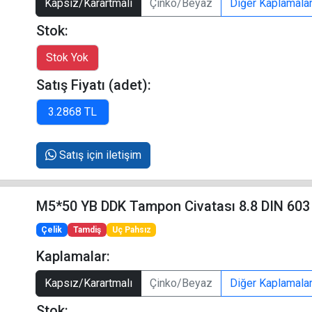
Kapsız/Karartmalı
Çinko/Beyaz
Diğer Kaplamala
Stok:
Satış Fiyatı (adet):
Satış için iletişim
M5*50 YB DDK Tampon Civatası 8.8 DIN 603
Çelik
Tamdiş
Uç Pahsız
Kaplamalar:
Kapsız/Karartmalı
Çinko/Beyaz
Diğer Kaplamala
Stok: