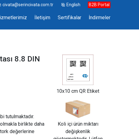
civata@serincivata.com.tr
English
B2B Portal
izmetlerimiz
İletişim
Sertifikalar
İndirmeler
ası 8.8 DIN
10x10 cm QR Etiket
abi tutulmaktadır.
olmakla birlikte daha
Koli içi ürün miktarı
tork değerlerine
değişkenlik
göstermektedir. Lütfen