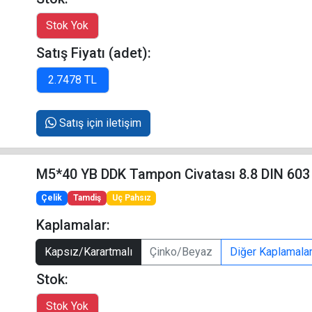
Satış Fiyatı (adet):
Satış için iletişim
M5*40 YB DDK Tampon Civatası 8.8 DIN 603
Çelik
Tamdiş
Uç Pahsız
Kaplamalar:
Kapsız/Karartmalı
Çinko/Beyaz
Diğer Kaplamala
Stok: