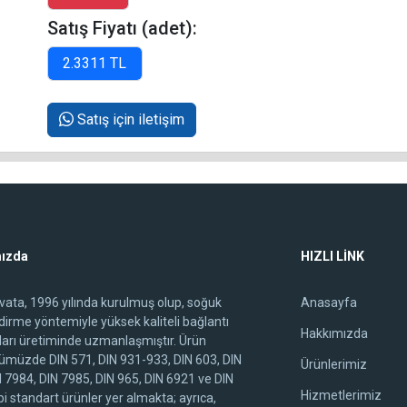
Satış Fiyatı (adet):
Satış için iletişim
ızda
HIZLI LİNK
ivata, 1996 yılında kurulmuş olup, soğuk
Anasayfa
ndirme yöntemiyle yüksek kaliteli bağlantı
Hakkımızda
arı üretiminde uzmanlaşmıştır. Ürün
ümüzde DIN 571, DIN 931-933, DIN 603, DIN
Ürünlerimiz
N 7984, DIN 7985, DIN 965, DIN 6921 ve DIN
Hizmetlerimiz
i standart ürünler yer almakta; ayrıca,