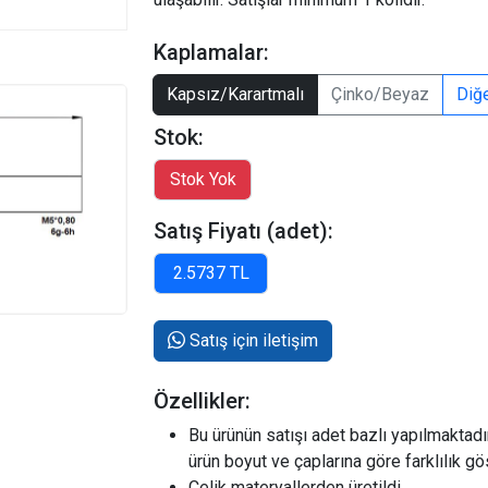
Kaplamalar:
Kapsız/Karartmalı
Çinko/Beyaz
Diğ
Stok:
Satış Fiyatı (adet):
Satış için iletişim
Özellikler:
Bu ürünün satışı adet bazlı yapılmaktadır.
ürün boyut ve çaplarına göre farklılık g
Çelik materyallerden üretildi.