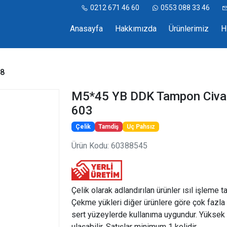
0212 671 46 60
0553 088 33 46
Anasayfa
Hakkımızda
Ürünlerimiz
H
.8
M5*45 YB DDK Tampon Civat
603
Çelik
Tamdiş
Uç Pahsız
Ürün Kodu: 60388545
Çelik olarak adlandırılan ürünler ısıl işleme t
Çekme yükleri diğer ürünlere göre çok fazla 
sert yüzeylerde kullanıma uygundur. Yüksek 
ulaşabilir. Satışlar minimum 1 kolidir.