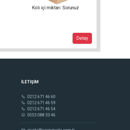
Koli içi miktarı: Sorunuz
Detay
İLETİŞİM
0212 671 46 60
0212 671 46 59
0212 671 46 54
0553 088 33 46
civata@serincivata.com.tr