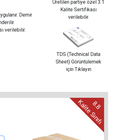
Üretilen partiye özel 3.1
Kalite Sertifikası
uygulanır. Demir
verilebilir.
derilir.
ı verilebilir.
TDS (Technical Data
Sheet) Görüntülemek
için Tıklayın
Kalite Sınıfı
8.8