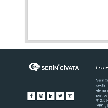
Hakkım
Serin C
şekille
elemanl
portföy
912, DI
7991 gib