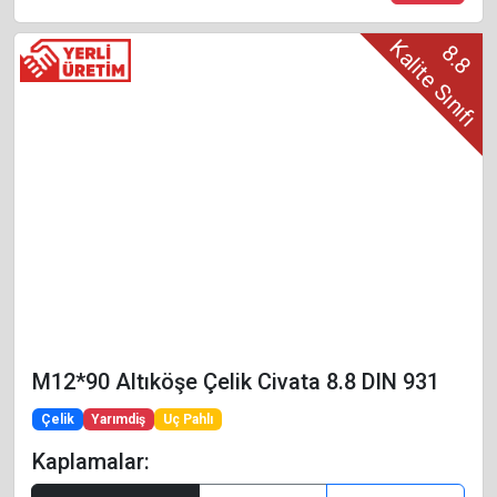
Kalite Sınıfı
8.8
M12*90 Altıköşe Çelik Civata 8.8 DIN 931
Çelik
Yarımdiş
Uç Pahlı
Kaplamalar: