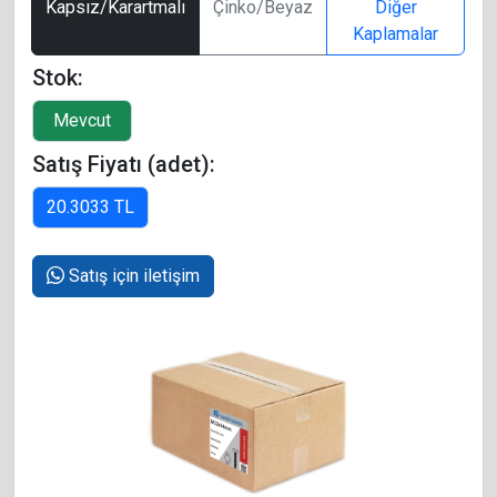
Kapsız/Karartmalı
Çinko/Beyaz
Diğer
Kaplamalar
Stok:
Satış Fiyatı (adet):
Satış için iletişim