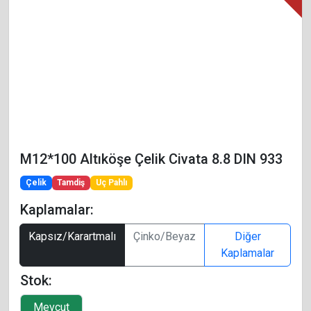
M12*100 Altıköşe Çelik Civata 8.8 DIN 933
Çelik
Tamdiş
Uç Pahlı
Kaplamalar:
Kapsız/Karartmalı
Çinko/Beyaz
Diğer
Kaplamalar
Stok: