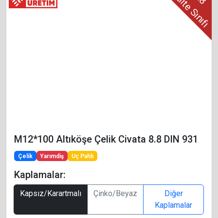
Kalite Sınıfı
M12*100 Altıköşe Çelik Civata 8.8 DIN 931
Çelik
Yarımdiş
Uç Pahlı
Kaplamalar:
Kapsız/Karartmalı
Çinko/Beyaz
Diğer
Kaplamalar