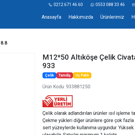
0212 671 46 60
0553 088 33 46
Anasayfa
Hakkımızda
Ürünlerimiz
H
8.8
M12*50 Altıköşe Çelik Civat
933
Çelik
Tamdiş
Uç Pahlı
Ürün Kodu: 933881250
Çelik olarak adlandırılan ürünler ısıl işleme t
Çekme yükleri diğer ürünlere göre çok fazla 
sert yüzeylerde kullanıma uygundur. Yüksek 
ulaşabilir. Satışlar minimum 1 kolidir.