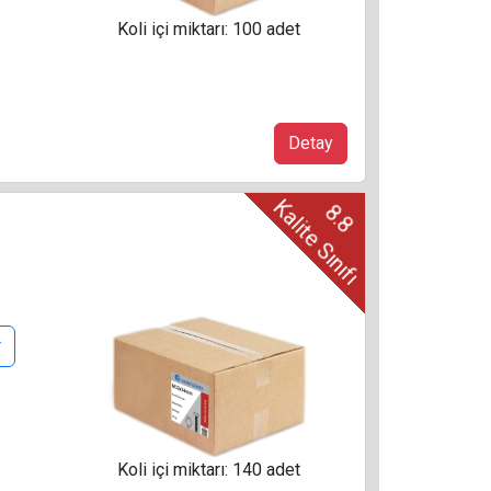
Koli içi miktarı: 100 adet
Detay
Kalite Sınıfı
8.8
r
Koli içi miktarı: 140 adet