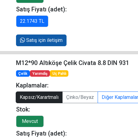
Satış Fiyatı (adet):
Satış için iletişim
M12*90 Altıköşe Çelik Civata 8.8 DIN 931
Çelik
Yarımdiş
Uç Pahlı
Kaplamalar:
Kapsız/Karartmalı
Çinko/Beyaz
Diğer Kaplamala
Stok:
Satış Fiyatı (adet):