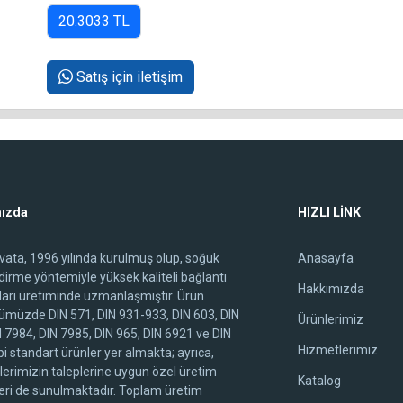
Satış için iletişim
ızda
HIZLI LİNK
ivata, 1996 yılında kurulmuş olup, soğuk
Anasayfa
ndirme yöntemiyle yüksek kaliteli bağlantı
Hakkımızda
arı üretiminde uzmanlaşmıştır. Ürün
ümüzde DIN 571, DIN 931-933, DIN 603, DIN
Ürünlerimiz
N 7984, DIN 7985, DIN 965, DIN 6921 ve DIN
Hizmetlerimiz
i standart ürünler yer almakta; ayrıca,
lerimizin taleplerine uygun özel üretim
Katalog
ri de sunulmaktadır. Toplam üretim