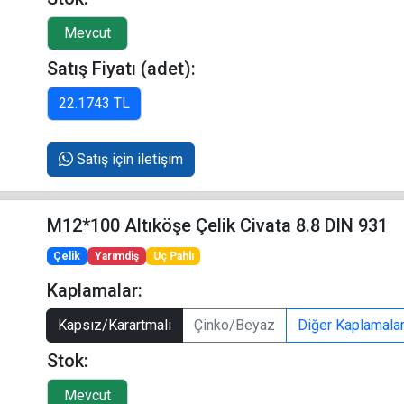
Satış Fiyatı (adet):
Satış için iletişim
M12*100 Altıköşe Çelik Civata 8.8 DIN 931
Çelik
Yarımdiş
Uç Pahlı
Kaplamalar:
Kapsız/Karartmalı
Çinko/Beyaz
Diğer Kaplamala
Stok: