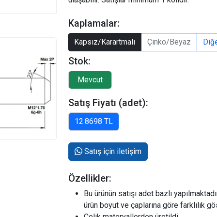
Kaplamalar:
Kapsız/Karartmalı
Çinko/Beyaz
Diğ
Stok:
Satış Fiyatı (adet):
Satış için iletişim
Özellikler:
Bu ürünün satışı adet bazlı yapılmaktadır.
ürün boyut ve çaplarına göre farklılık g
Çelik materyallerden üretildi.