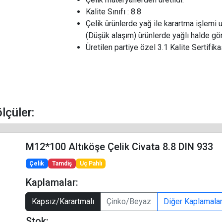
Kalite Sınıfı : 8.8
Çelik ürünlerde yağ ile karartma işlemi 
(Düşük alaşım) ürünlerde yağlı halde gön
Üretilen partiye özel 3.1 Kalite Sertifikas
ölçüler:
M12*100 Altıköşe Çelik Civata 8.8 DIN 933
Çelik
Tamdiş
Uç Pahlı
Kaplamalar:
Kapsız/Karartmalı
Çinko/Beyaz
Diğer Kaplamala
Stok: