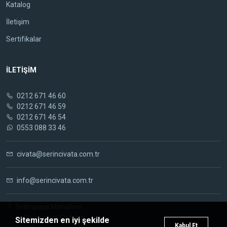
Katalog
İletişim
Sertifikalar
İLETİŞİM
0212 671 46 60
0212 671 46 59
0212 671 46 54
0553 088 33 46
civata@serincivata.com.tr
info@serincivata.com.tr
Selimpaşa Mahallesi
Yeldeğirmeni Caddesi
Sitemizden en iyi şekilde
Kabul Et