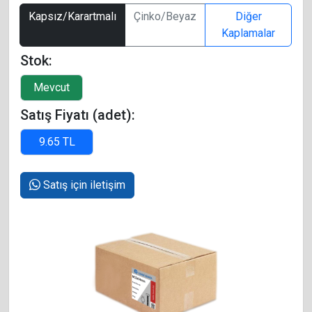
Kapsız/Karartmalı
Çinko/Beyaz
Diğer
Kaplamalar
Stok:
Satış Fiyatı (adet):
Satış için iletişim