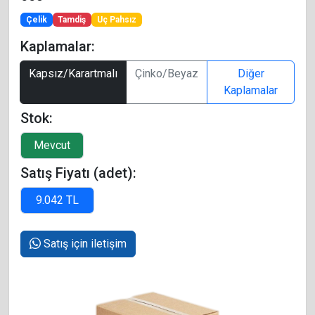
Çelik
Tamdiş
Uç Pahsız
Kaplamalar:
Kapsız/Karartmalı
Çinko/Beyaz
Diğer
Kaplamalar
Stok:
Satış Fiyatı (adet):
Satış için iletişim