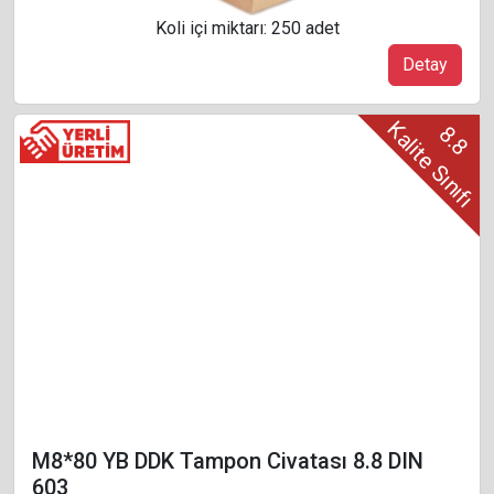
Koli içi miktarı: 250 adet
Detay
Kalite Sınıfı
8.8
M8*80 YB DDK Tampon Civatası 8.8 DIN
603