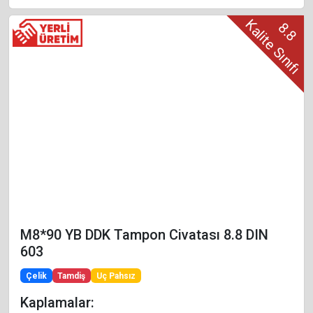
Kalite Sınıfı
8.8
M8*90 YB DDK Tampon Civatası 8.8 DIN
603
Çelik
Tamdiş
Uç Pahsız
Kaplamalar: