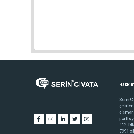
Hakkım
Serin C
şekille
elemanl
portföy
912, DI
7991 gib