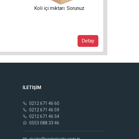
Koli içi miktarı: Sorunuz
Detay
İLETİŞİM
0212 671 46 60
0212 671 46 59
0212 671 46 54
0553 088 33 46
civata@serincivata.com.tr