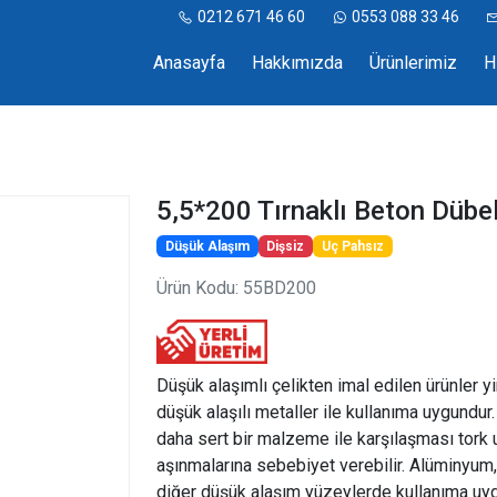
0212 671 46 60
0553 088 33 46
Anasayfa
Hakkımızda
Ürünlerimiz
H
5,5*200 Tırnaklı Beton Dübe
Düşük Alaşım
Dişsiz
Uç Pahsız
Ürün Kodu: 55BD200
Düşük alaşımlı çelikten imal edilen ürünler y
düşük alaşılı metaller ile kullanıma uygundur
daha sert bir malzeme ile karşılaşması tork
aşınmalarına sebebiyet verebilir. Alüminyum,
diğer düşük alaşım yüzeylerde kullanıma uyg