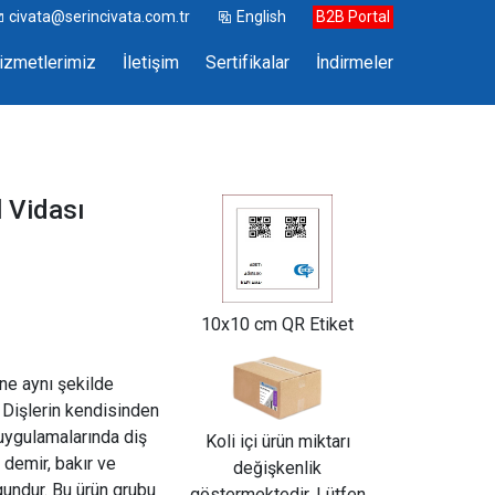
civata@serincivata.com.tr
English
B2B Portal
izmetlerimiz
İletişim
Sertifikalar
İndirmeler
l Vidası
10x10 cm QR Etiket
ine aynı şekilde
. Dişlerin kendisinden
 uygulamalarında diş
Koli içi ürün miktarı
 demir, bakır ve
değişkenlik
undur. Bu ürün grubu
göstermektedir. Lütfen