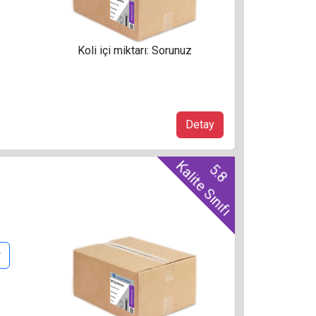
Koli içi miktarı: Sorunuz
Detay
Kalite Sınıfı
5.8
r