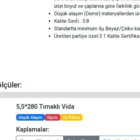
ürün boyut ve çaplarına göre farklılık g
Düşük alaşım (Demir) materyallerden üre
Kalite Sınıfı : 5.8
Standartta minimum 4µ Beyaz/Çinko kap
Üretilen partiye özel 3.1 Kalite Sertifikas
ölçüler:
5,5*280 Tırnaklı Vida
Düşük Alaşım
Dişsiz
Uç Pahsız
Kaplamalar: