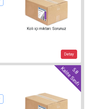
r
Koli içi miktarı: Sorunuz
Detay
Kalite Sınıfı
5.8
r