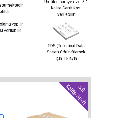
Üretilen partiye özel 3.1
östermektedir.
Kalite Sertifikası
tildi.
verilebilir.
lama yapılır.
ı verilebilir.
TDS (Technical Data
Sheet) Görüntülemek
için Tıklayın
Kalite Sınıfı
5.8