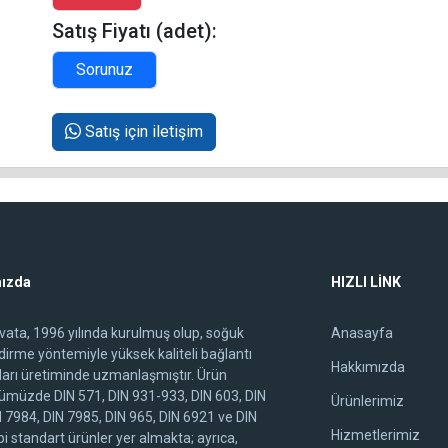
Satış Fiyatı (adet):
Satış için iletişim
ızda
HIZLI LİNK
ivata, 1996 yılında kurulmuş olup, soğuk
Anasayfa
ndirme yöntemiyle yüksek kaliteli bağlantı
Hakkımızda
arı üretiminde uzmanlaşmıştır. Ürün
ümüzde DIN 571, DIN 931-933, DIN 603, DIN
Ürünlerimiz
N 7984, DIN 7985, DIN 965, DIN 6921 ve DIN
Hizmetlerimiz
i standart ürünler yer almakta; ayrıca,