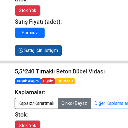
Satış Fiyatı (adet):
Satış için iletişim
5,5*240 Tırnaklı Beton Dübel Vidası
Düşük Alaşım
Dişsiz
Uç Pahsız
Kaplamalar:
Kapsız/Karartmalı
Çinko/Beyaz
Diğer Kaplamala
Stok: