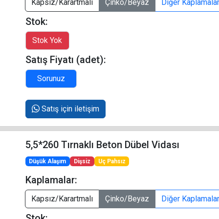
Kapsız/Karartmalı
Çinko/Beyaz
Diğer Kaplamala
Stok:
Satış Fiyatı (adet):
Satış için iletişim
5,5*260 Tırnaklı Beton Dübel Vidası
Düşük Alaşım
Dişsiz
Uç Pahsız
Kaplamalar:
Kapsız/Karartmalı
Çinko/Beyaz
Diğer Kaplamala
Stok: