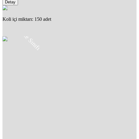
Detay
Koli içi miktarı: 150 adet
8.8
Kalite Sınıfı