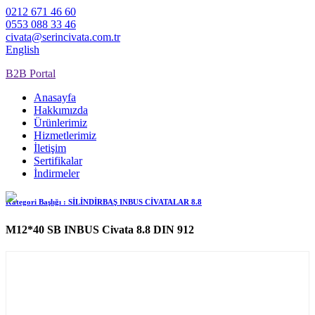
0212 671 46 60
0553 088 33 46
civata@serincivata.com.tr
English
B2B Portal
Anasayfa
Hakkımızda
Ürünlerimiz
Hizmetlerimiz
İletişim
Sertifikalar
İndirmeler
Kategori Başlığı :
SİLİNDİRBAŞ INBUS CİVATALAR 8.8
M12*40 SB INBUS Civata 8.8 DIN 912