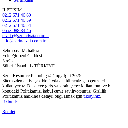
Sertifikalar
İLETİŞİM
0212 671 46 60
0212 671 46 59
0212 671 46 54
0553 088 33 46
civata@serincivata.com.tr
info@serincivata.com.tr
Selimpaşa Mahallesi
Yeldeğirmeni Caddesi
No:22
Silivri / İstanbul / TÜRKİYE
Serin Resource Planning © Copyright 2026
Sitemizden en iyi şekilde faydalanabilmeniz için çerezleri
kullanıyoruz. Bu siteye giriş yaparak, çerez kullanımını ve bu
konudaki Politikamızı kabul etmiş sayılıyorsunuz. Gizlilik
Politikamız hakkında detaylı bilgi almak için
tıklayınız
.
Kabul Et
Reddet