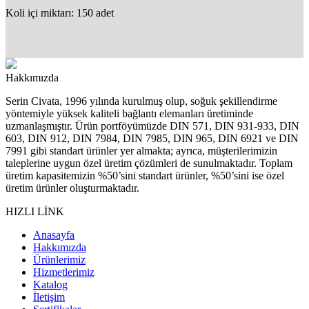
Koli içi miktarı: 150 adet
Hakkımızda
Serin Civata, 1996 yılında kurulmuş olup, soğuk şekillendirme
yöntemiyle yüksek kaliteli bağlantı elemanları üretiminde
uzmanlaşmıştır. Ürün portföyümüzde DIN 571, DIN 931-933, DIN
603, DIN 912, DIN 7984, DIN 7985, DIN 965, DIN 6921 ve DIN
7991 gibi standart ürünler yer almakta; ayrıca, müşterilerimizin
taleplerine uygun özel üretim çözümleri de sunulmaktadır. Toplam
üretim kapasitemizin %50’sini standart ürünler, %50’sini ise özel
üretim ürünler oluşturmaktadır.
HIZLI LİNK
Anasayfa
Hakkımızda
Ürünlerimiz
Hizmetlerimiz
Katalog
İletişim