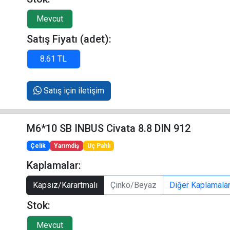
Satış Fiyatı (adet):
Satış için iletişim
M6*10 SB INBUS Civata 8.8 DIN 912
Çelik
Yarımdiş
Uç Pahlı
Kaplamalar:
Kapsız/Karartmalı
Çinko/Beyaz
Diğer Kaplamala
Stok: