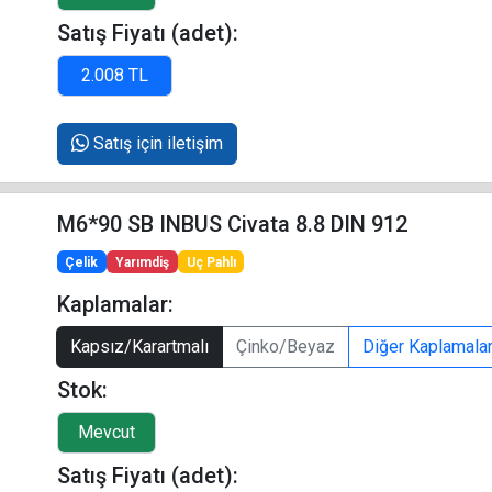
Satış Fiyatı (adet):
Satış için iletişim
M6*90 SB INBUS Civata 8.8 DIN 912
Çelik
Yarımdiş
Uç Pahlı
Kaplamalar:
Kapsız/Karartmalı
Çinko/Beyaz
Diğer Kaplamala
Stok:
Satış Fiyatı (adet):