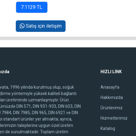
Satış için iletişim
ızda
HIZLI LİNK
ivata, 1996 yılında kurulmuş olup, soğuk
Anasayfa
ndirme yöntemiyle yüksek kaliteli bağlantı
Hakkımızda
arı üretiminde uzmanlaşmıştır. Ürün
ümüzde DIN 571, DIN 931-933, DIN 603, DIN
Ürünlerimiz
N 7984, DIN 7985, DIN 965, DIN 6921 ve DIN
Hizmetlerimiz
i standart ürünler yer almakta; ayrıca,
lerimizin taleplerine uygun özel üretim
Katalog
ri de sunulmaktadır. Toplam üretim