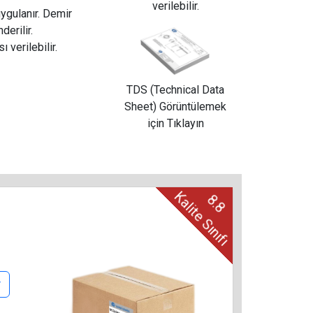
verilebilir.
uygulanır. Demir
derilir.
ı verilebilir.
TDS (Technical Data
Sheet) Görüntülemek
için Tıklayın
Kalite Sınıfı
8.8
r