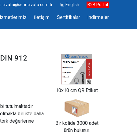
civata@serincivata.com.tr
English
B2B Portal
izmetlerimiz
İletişim
Sertifikalar
İndirmeler
 DIN 912
10x10 cm QR Etiket
abi tutulmaktadır.
olmakla birlikte daha
tork değerlerine
Bir kolide 3000 adet
ürün bulunur.