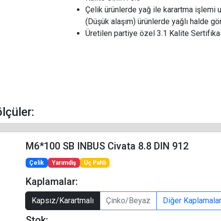
Çelik ürünlerde yağ ile karartma işlemi 
(Düşük alaşım) ürünlerde yağlı halde gön
Üretilen partiye özel 3.1 Kalite Sertifikas
ölçüler:
M6*100 SB INBUS Civata 8.8 DIN 912
Çelik
Yarımdiş
Uç Pahlı
Kaplamalar:
Kapsız/Karartmalı
Çinko/Beyaz
Diğer Kaplamala
Stok: