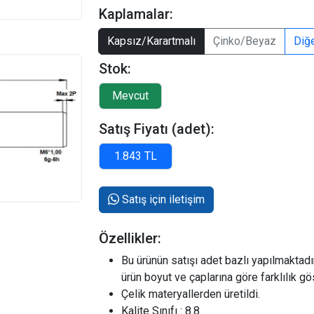
Kaplamalar:
Kapsız/Karartmalı
Çinko/Beyaz
Diğ
Stok:
Satış Fiyatı (adet):
Satış için iletişim
Özellikler:
Bu ürünün satışı adet bazlı yapılmaktadır.
ürün boyut ve çaplarına göre farklılık g
Çelik materyallerden üretildi.
Kalite Sınıfı : 8.8