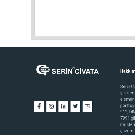
Hakkım
Serin C
şekille
elemanl
portföy
912, DI
7991 gib
müşteri
çözümle