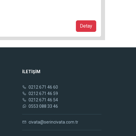
Detay
İLETİŞİM
0212 671 46 60
0212 671 46 59
0212 671 46 54
0553 088 33 46
civata@serincivata.com.tr