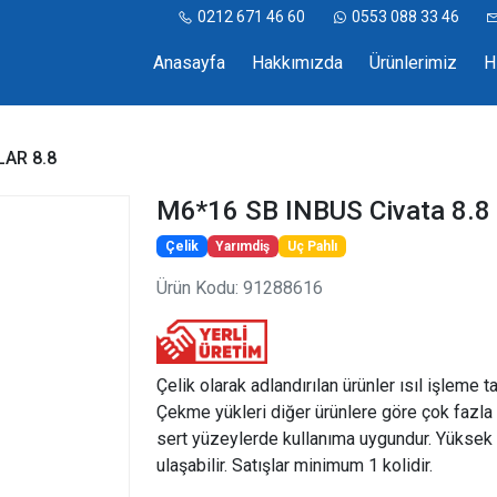
0212 671 46 60
0553 088 33 46
Anasayfa
Hakkımızda
Ürünlerimiz
H
LAR 8.8
M6*16 SB INBUS Civata 8.8
Çelik
Yarımdiş
Uç Pahlı
Ürün Kodu: 91288616
Çelik olarak adlandırılan ürünler ısıl işleme t
Çekme yükleri diğer ürünlere göre çok fazla 
sert yüzeylerde kullanıma uygundur. Yüksek 
ulaşabilir. Satışlar minimum 1 kolidir.